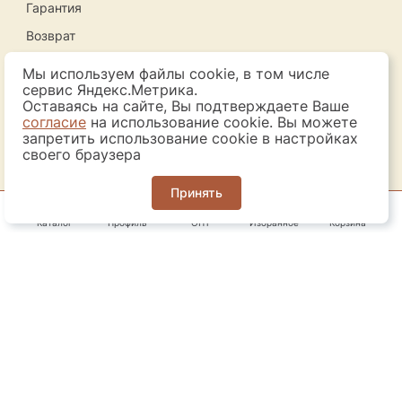
Гарантия
Возврат
Обработка персональных данных
Мы используем файлы cookie, в том числе
сервис Яндекс.Метрика.
Оставаясь на сайте, Вы подтверждаете Ваше
Контакты
согласие
на использование cookie. Вы можете
запретить использование cookie в настройках
своего браузера
Адрес:
г. Кострома
Принять
ул. Солониковская, д. 7, офис 16
Каталог
Профиль
ОПТ
Избранное
Корзина
Телефон:
8 (903) 898-94-77
© 2026 ИП Боброва Н. В.
- разработка сайтов