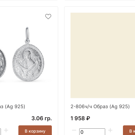
з (Ag 925)
2-806ч/ч Образ (Ag 925)
3.06 гр.
1 958 ₽
В корзину
В 