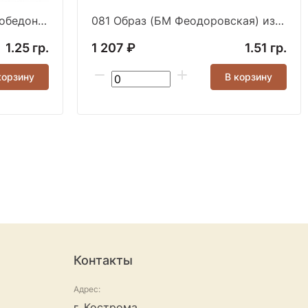
014 Образ (Вмч. Георгий Победоносец) из серебра ча
081 Образ (БМ Феодоровская) из серебра частично че
1.25 гр.
1 207 ₽
1.51 гр.
корзину
В корзину
Контакты
Адрес:
г. Кострома