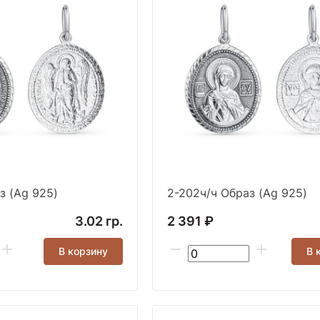
з (Ag 925)
2-202ч/ч Образ (Ag 925)
3.02 гр.
2 391 ₽
В корзину
В 