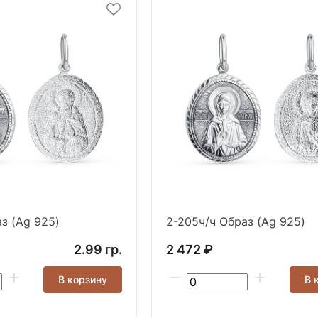
з (Ag 925)
2-205ч/ч Образ (Ag 925)
2.99 гр.
2 472 ₽
В корзину
В 