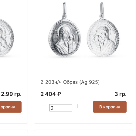
2-203ч/ч Образ (Ag 925)
2.99 гр.
2 404 ₽
3 гр.
корзину
В корзину