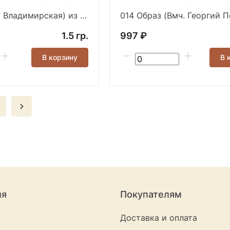
011 Образ (БМ Владимирская) из серебра частично че
1.5 гр.
997 ₽
В корзину
В 
ия
Покупателям
Доставка и оплата