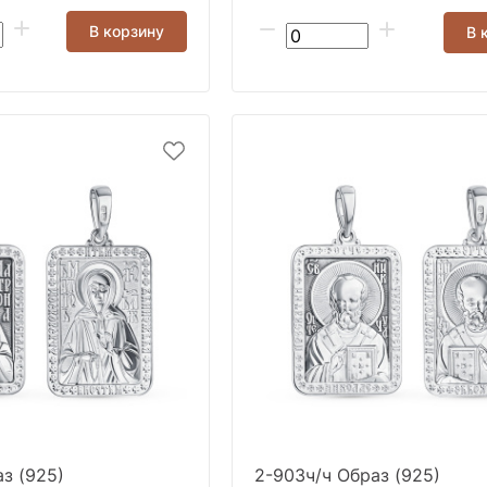
В корзину
В 
з (925)
2-903ч/ч Образ (925)