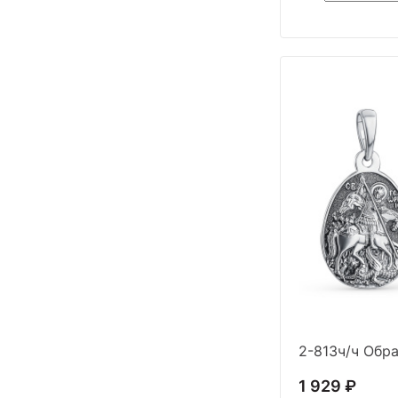
2-813ч/ч Обра
1 929 ₽