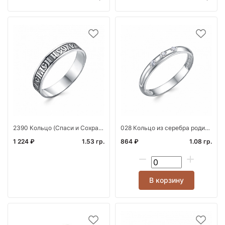
2390 Кольцо (Спаси и Сохрани) из серебра штамп
028 Кольцо из серебра родированное литьё с фианито
1 224 ₽
1.53 гр.
864 ₽
1.08 гр.
В корзину